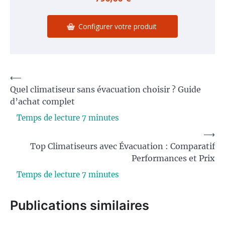
Configurer votre produit
Navigation
⟵
Quel climatiseur sans évacuation choisir ? Guide
de
d’achat complet
l’article
⟶
Top Climatiseurs avec Évacuation : Comparatif
Performances et Prix
Publications similaires