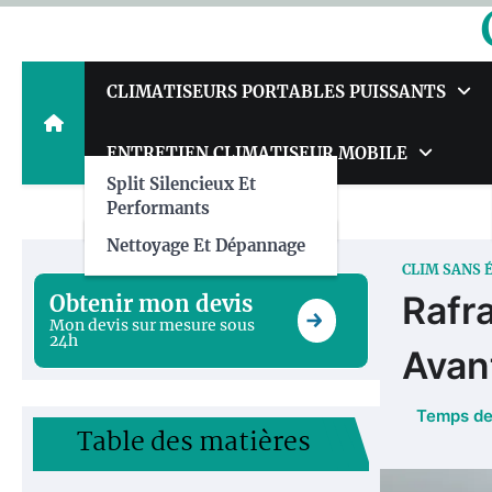
Skip
to
content
CLIMATISEURS PORTABLES PUISSANTS
ENTRETIEN CLIMATISEUR MOBILE
Split Silencieux Et
Performants
Nettoyage Et Dépannage
CLIM SANS 
Rafra
Obtenir mon devis
Mon devis sur mesure sous
24h
Avan
Table des matières