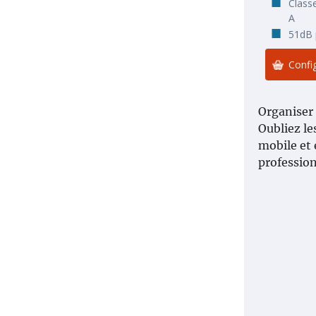
Class
A
51dB p
Config
Organiser 
Oubliez le
mobile et 
profession