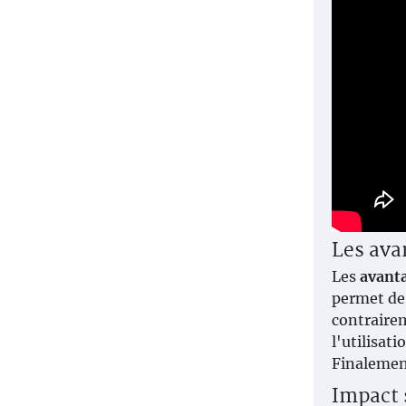
Les ava
Les
avanta
permet de 
contrairem
l'utilisat
Finalement
Impact s