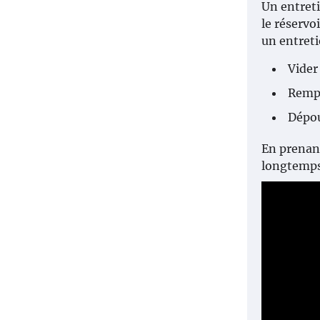
Un entreti
le réservo
un entreti
Vider
Rempl
Dépou
En prenant
longtemps.