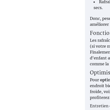
Rafra
secs.
Donc, pese
améliorer 
Fonctio
Les rafraî
(si votre 
Finalement
d'enfant a
comme la m
Optimise
Pour
opti
endroit bi
froide, vo
profiterez 
Entretien