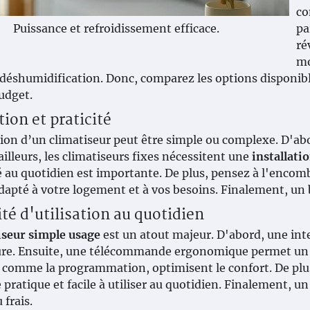
co
Puissance et refroidissement efficace.
pa
ré
mo
éshumidification. Donc, comparez les options disponibl
udget.
tion et praticité
tion d’un climatiseur peut être simple ou complexe. D'abo
 ailleurs, les climatiseurs fixes nécessitent une
installati
té au quotidien est importante. De plus, pensez à l'encom
apté à votre logement et à vos besoins. Finalement, un b
té d'utilisation au quotidien
iseur simple usage
est un atout majeur. D'abord, une inter
e. Ensuite, une télécommande ergonomique permet un con
 comme la programmation, optimisent le confort. De plus, 
pratique et facile à utiliser au quotidien. Finalement, un
 frais.