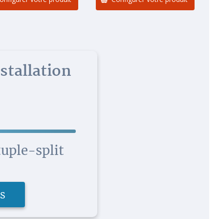
stallation
uple-split
fs