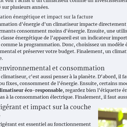
aut voir l'achat d'un climatiseur comme un investissemen
é sur plusieurs années.
ion énergétique et impact sur la facture
ation d'énergie d'un climatiseur impacte directement vo
rmants consomment moins d'énergie. Ensuite, une utilis
la classe énergétique de l'appareil est un indicateur imp
, comme la programmation. Donc, choisissez un modèle 
ental et préserver votre budget. Finalement, un climati
e.
 environnemental et consommation
climatiseur, c'est aussi penser à la planète. D'abord, il fa
ou fixes, consomment de l'énergie. Ensuite, certains mo
limatiseur éco-responsable
, regardez bien l'étiquette é
pas à la consommation électrique. Finalement, il faut aussi
rigérant et impact sur la couche
e
rigérant est essentiel au fonctionnement