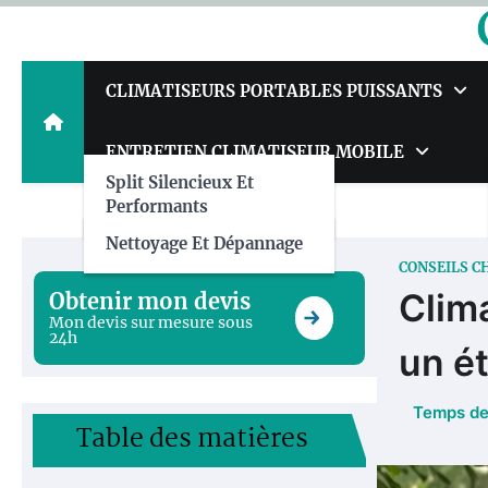
Skip
to
content
CLIMATISEURS PORTABLES PUISSANTS
ENTRETIEN CLIMATISEUR MOBILE
Split Silencieux Et
Performants
Nettoyage Et Dépannage
CONSEILS C
Clima
Obtenir mon devis
Mon devis sur mesure sous
24h
un ét
Table des matières