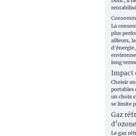
Donc, il f
rentabilis
Consommat
La consomm
plus perfo
ailleurs, 
d'énergie
environnem
long term
Impact
Choisir un 
portables 
un choix
c
se limite 
Gaz réf
d'ozon
Le gaz réf