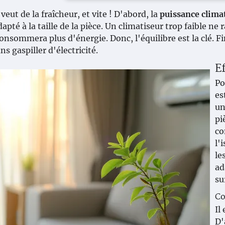
veut de la fraîcheur, et vite ! D'abord, la
puissance clima
apté à la taille de la pièce. Un climatiseur trop faible ne 
onsommera plus d'énergie. Donc, l'équilibre est la clé. 
ns gaspiller d'électricité.
Ef
Po
es
un
pi
co
l'
le
ad
su
Co
Il
D'