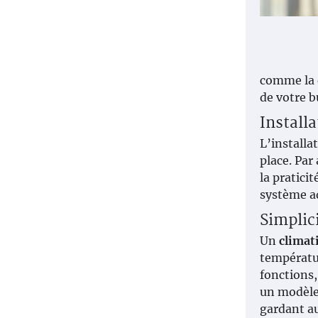
comme la d
de votre b
Installa
L’installa
place. Par
la pratici
système ad
Simplici
Un
climat
températur
fonctions,
un modèle 
gardant au