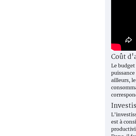
Coût d'
Le budget 
puissance 
ailleurs, 
consommati
correspond
Investi
L'investis
est à cons
productivi