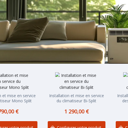
on et mise en service
Installation et mise en service
Instal
tiseur Mono Split
du climatiseur Bi-Split
des
790,00 €
1 290,00 €
urer votre produit
Configurer votre produit
C